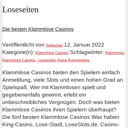
Loseseiten
Die besten Klammlose Casinos
Veröffentlicht von
12. Januar 2022
Sebastian
Kategorie(n):
Schlagwörter:
,
Klammlose Casinos
Klammlose
,
Klammlose Casinos
Loseseiten
Keine Kommentare
Klammlose Casinos bieten den Spielern einfach
Anmeldung, viele Slots und einen hohen Grad an
Spielspaß. Wer mit Klammlosen spielt und
gegebenenfalls gewinnt, erlebt ein
unbeschreibliches Vergnügen. Doch was bieten
Klammlose Casinos ihren Spielern überhaupt?
Die fünf besten Klammlose Casinos Was haben
King-Casino, Lose-Stadt, LoseSlots.de, Casino-